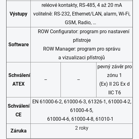
reléové kontakty, RS-485, 4 až 20 mA
Výstupy
volitelně: RS-232, Ethernet/LAN, alarm, Wi-Fi,
GSM, Radio, …
ROW Configurator: program pro nastavení
přístroje
Software
ROW Manager: program pro správu
a vizualizaci přístrojů
pevný závěr pro
Schválení
zónu 1
–
–
ATEX
(Ex) II 2G Ex d
IIC T6
EN 61000-6-2, 61000-6-3, 61326-1, 61000-4-2,
Schválení
61000-4-5,
CE
61000-4-6, 61000-4-8, 61010-1
2 roky
Záruka