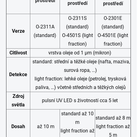
prostředí
prostředí
prostředí
O-2311S
O-2301E
O-2311A
(standard)
(standard)
Verze
(standard)
O-4501S (light
O-4501E (light
fraction)
fraction)
Citlivost
vrstva oleje od 1 µm (mikron)
standard: střední a těžké oleje (nafta, maziva,
surová ropa, …)
Detekce
light fraction: lehké oleje (petrolej, trysková
paliva, …) včetně středních a těžkých olejů
Zdroj
pulsní UV LED s životností cca 5 let
světla
standard až 10
standard až 8 m
m
Dosah
až 10 m
light fraction až
light fraction až
5 m