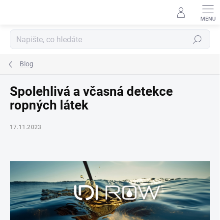
Přejít
na
obsah
Hledat
Blog
Spolehlivá a včasná detekce
ropných látek
17.11.2023