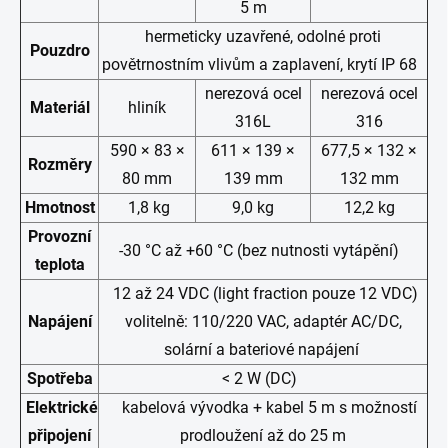
5 m
hermeticky uzavřené, odolné proti
Pouzdro
povětrnostním vlivům a zaplavení, krytí IP 68
nerezová ocel
nerezová ocel
Materiál
hliník
316L
316
590 × 83 ×
611 × 139 ×
677,5 × 132 ×
Rozměry
80 mm
139 mm
132 mm
Hmotnost
1,8 kg
9,0 kg
12,2 kg
Provozní
-30 °C až +60 °C (bez nutnosti vytápění)
teplota
12 až 24 VDC (light fraction pouze 12 VDC)
Napájení
volitelně: 110/220 VAC, adaptér AC/DC,
solární a bateriové napájení
Spotřeba
< 2 W (DC)
Elektrické
kabelová vývodka + kabel 5 m s možností
připojení
prodloužení až do 25 m