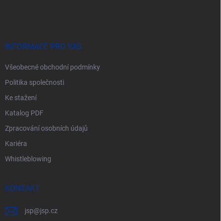
á
p
a
t
í
INFORMACE PRO VÁS
Všeobecné obchodní podmínky
Politika společnosti
Ke stažení
Katalog PDF
Zpracování osobních údajů
Kariéra
Whistleblowing
KONTAKT
jsp
@
jsp.cz