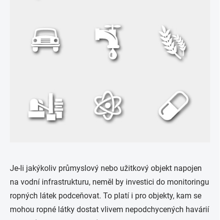
Je-li jakýkoliv průmyslový nebo užitkový objekt napojen
na vodní infrastrukturu, neměl by investici do monitoringu
ropných látek podceňovat. To platí i pro objekty, kam se
mohou ropné látky dostat vlivem nepodchycených havárií