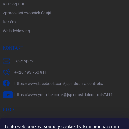
Katalog PDF
Zpracování osobních údajů
Kariéra
Whistleblowing
KONTAKT
jsp
@
jsp.cz
+420 493 760 811
https://www.facebook.com/jspindustrialcontrols/
https://www.youtube.com/@jspindustrialcontrols7411
BLOG
Efektivní měření průtoku pomocí rychlostních sond FlowBAR
Tento web používá soubory cookie. Dalším procházením