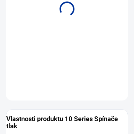
• Rozsahy pro tlak od 0,3 do 517,1 bar • Hlídání tlaku kapalin a
plynů
DETAILNÍ INFORMACE
ZEPTAT SE
Vlastnosti produktu 10 Series Spínače
tlak