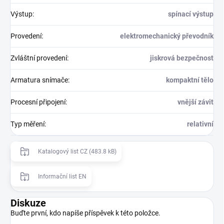
Výstup
:
spínací výstup
Provedení
:
elektromechanický převodník
Zvláštní provedení
:
jiskrová bezpečnost
Armatura snímače
:
kompaktní tělo
Procesní připojení
:
vnější závit
Typ měření
:
relativní
Katalogový list CZ (483.8 kB)
Informační list EN
Diskuze
Buďte první, kdo napíše příspěvek k této položce.